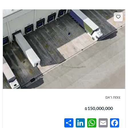
צומת ראם
₪150,000,000
Share
LinkedIn
WhatsApp
Facebook
Email