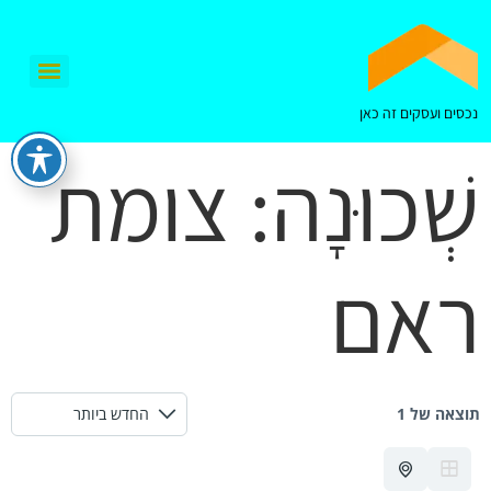
נכסים ועסקים זה כאן
שְׁכוּנָה:
צומת
ראם
תוצאה של 1