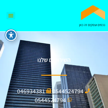
נכסים ועסקים זה כאן
השירותים שלנו
046934381
0544524794
0544524794