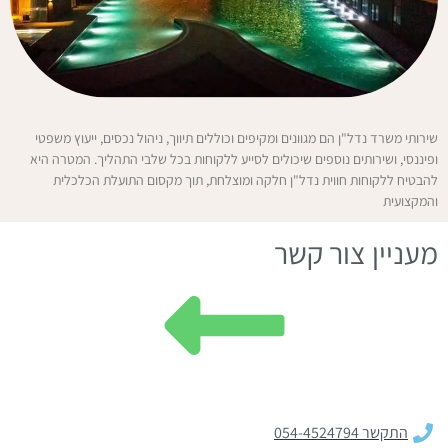
שירותי משרד נדל"ן הם מגוונים ומקיפים וכוללים תיווך, ניהול נכסים, ייעוץ משפטי
ופיננסי, ושירותים נוספים שיכולים לסייע ללקוחות בכל שלבי התהליך. המטרה היא
להבטיח ללקוחות חווית נדל"ן חלקה ומוצלחת, תוך מקסום התועלת הכלכלית
והמקצועית
מעניין צור קשר
התקשר 054-4524794