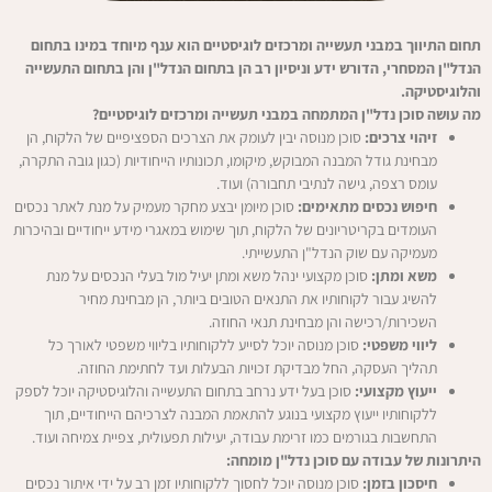
תחום התיווך במבני תעשייה ומרכזים לוגיסטיים הוא ענף מיוחד במינו בתחום
הנדל"ן המסחרי, הדורש ידע וניסיון רב הן בתחום הנדל"ן והן בתחום התעשייה
והלוגיסטיקה.
מה עושה סוכן נדל"ן המתמחה במבני תעשייה ומרכזים לוגיסטיים?
זיהוי צרכים:
סוכן מנוסה יבין לעומק את הצרכים הספציפיים של הלקוח, הן
מבחינת גודל המבנה המבוקש, מיקומו, תכונותיו הייחודיות (כגון גובה התקרה,
עומס רצפה, גישה לנתיבי תחבורה) ועוד.
חיפוש נכסים מתאימים:
סוכן מיומן יבצע מחקר מעמיק על מנת לאתר נכסים
העומדים בקריטריונים של הלקוח, תוך שימוש במאגרי מידע ייחודיים ובהיכרות
מעמיקה עם שוק הנדל"ן התעשייתי.
משא ומתן:
סוכן מקצועי ינהל משא ומתן יעיל מול בעלי הנכסים על מנת
להשיג עבור לקוחותיו את התנאים הטובים ביותר, הן מבחינת מחיר
השכירות/רכישה והן מבחינת תנאי החוזה.
ליווי משפטי:
סוכן מנוסה יוכל לסייע ללקוחותיו בליווי משפטי לאורך כל
תהליך העסקה, החל מבדיקת זכויות הבעלות ועד לחתימת החוזה.
ייעוץ מקצועי:
סוכן בעל ידע נרחב בתחום התעשייה והלוגיסטיקה יוכל לספק
ללקוחותיו ייעוץ מקצועי בנוגע להתאמת המבנה לצרכיהם הייחודיים, תוך
התחשבות בגורמים כמו זרימת עבודה, יעילות תפעולית, צפיית צמיחה ועוד.
היתרונות של עבודה עם סוכן נדל"ן מומחה:
חיסכון בזמן:
סוכן מנוסה יוכל לחסוך ללקוחותיו זמן רב על ידי איתור נכסים