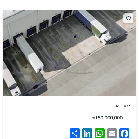
צומת ראם
₪150,000,000
Share
LinkedIn
WhatsApp
Facebook
Email