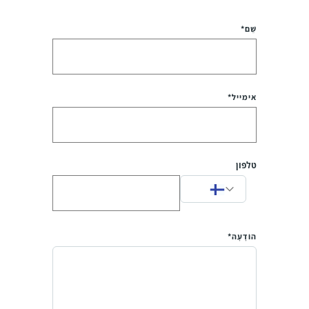
שֵׁם*
אימייל*
טלפון
הוֹדָעָה*