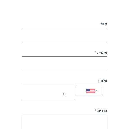
שֵׁם*
אימייל*
טלפון
הוֹדָעָה*