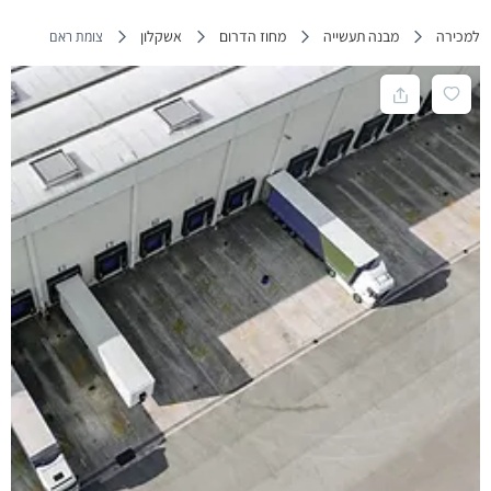
למכירה
מבנה תעשייה
מחוז הדרום
אשקלון
צומת ראם