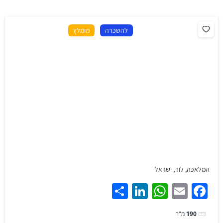
להשכרה
מומלץ
המלאכה, לוד, ישראל
Share
LinkedIn
WhatsApp
Facebook
Email
190
מ"ר