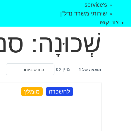
service's
שירותי משרד נדל"ן
צור קשר
שְׁכוּנָה:
סנ
תוצאה של 1
מיין לפי
להשכרה
מומלץ
ר
ר
ח