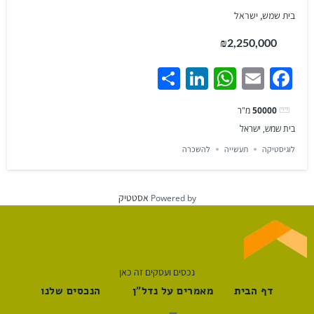
בית שמש, ישראל
₪2,250,000
Share
LinkedIn
WhatsApp
Facebook
Email
50000
מ"ר
בית שמש, ישראל
לוגיסטיקה
תעשייה
להשכרה
אסטטיק
Powered by
נכסים ועסקים זה כאן
דף הבית
מאמרים על נדל"ן
הנכסים שלנו