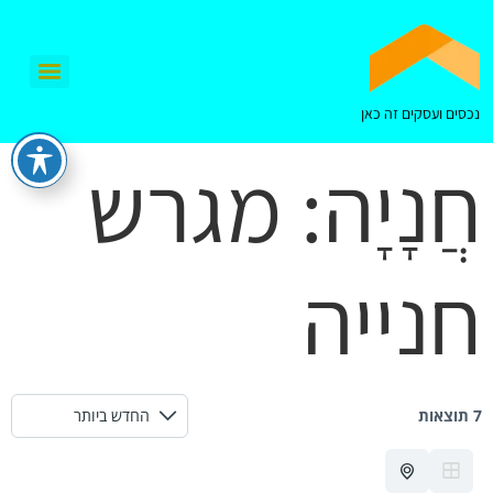
נכסים ועסקים זה כאן
חֲנָיָה:
מגרש
חנייה
7 תוצאות