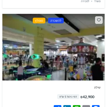
משרד
למכירה
להשכרה
מומלץ
שילת
₪42,900
דמי ניהול 5 ש"ח