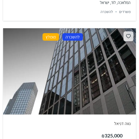
המלאכה, לוד, ישראל
משרדים
להשכרה
להשכרה
מומלץ
נווה דניאל
₪325,000