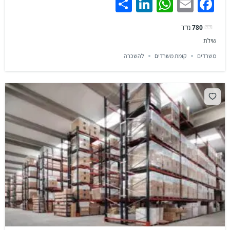
Share
LinkedIn
WhatsApp
Facebook
Email
780
מ"ר
שילת
משרדים
קומת משרדים
להשכרה