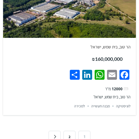
הר טוב, בית שמש, ישראל
₪160,000,000
Share
LinkedIn
WhatsApp
Facebook
Email
12000
מ"ר
הר טוב, בית שמש, ישראל
לוגיסטיקה
מבנה תעשייה
למכירה
1
2