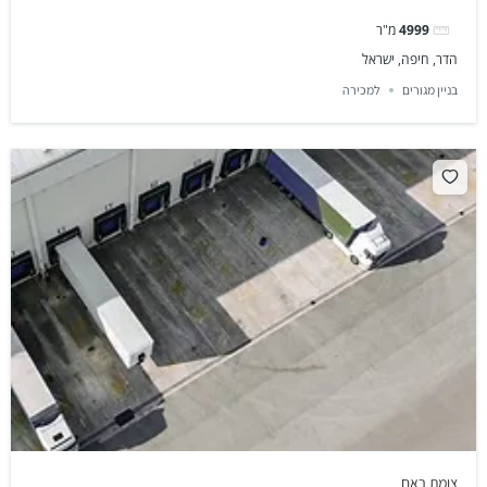
4999
מ"ר
הדר, חיפה, ישראל
בניין מגורים
למכירה
צומת ראם