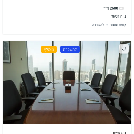
2600
מ"ר
נווה דניאל
קומת מסחר
להשכרה
להשכרה
מומלץ
גוש עציון