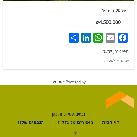
ראש פינה, ישראל
₪4,500,000
Share
LinkedIn
WhatsApp
Facebook
Email
ראש פינה, ישראל
מגרש
למכירה
אסטטיק
Powered by
נכסים ועסקים זה כאן
דף הבית
מאמרים על נדל"ן
הנכסים שלנו