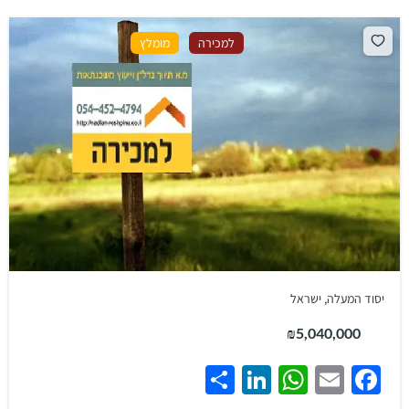
למכירה
מומלץ
יסוד המעלה, ישראל
₪5,040,000
Share
LinkedIn
WhatsApp
Facebook
Email