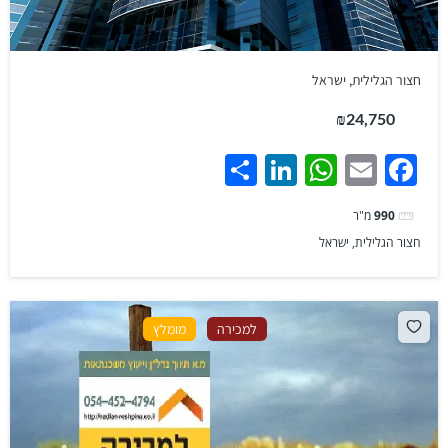
חצור הגלילית, ישראל
₪24,750
Share
LinkedIn
WhatsApp
Facebook
Email
990
מ"ר
חצור הגלילית, ישראל
למכירה
מומלץ