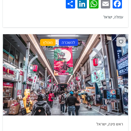
Share
LinkedIn
WhatsApp
Facebook
Email
עפולה, ישראל
להשכרה
מומלץ
ראש פינה, ישראל