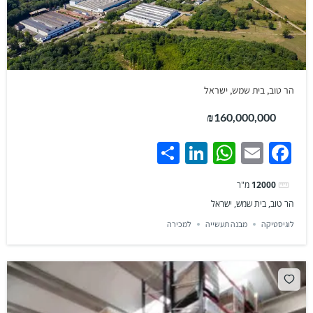
הר טוב, בית שמש, ישראל
₪160,000,000
Share
LinkedIn
WhatsApp
Facebook
Email
12000
מ"ר
הר טוב, בית שמש, ישראל
לוגיסטיקה
מבנה תעשייה
למכירה