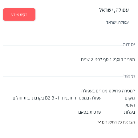
עפולה, ישראל
בקש מידע
עפולה, ישראל
יסודות
תאריך הוסף
:
נוסף לפני 2 שנים
תיאור
למכירה
פרויקט מגורים בעפולה
מיקום עפולה במסגרת תוכנית 1- B2 B בקרבת בית חולים
העמק
בעלות פרטית בטאבו
תכנון בניית 2500 יחידות דיור בגודל 4-5-6 כולל פנטהאוז
הצג את כל התיאורים
ודירות גן
מגדלים בניינים בגובה 9 – 11 קומות